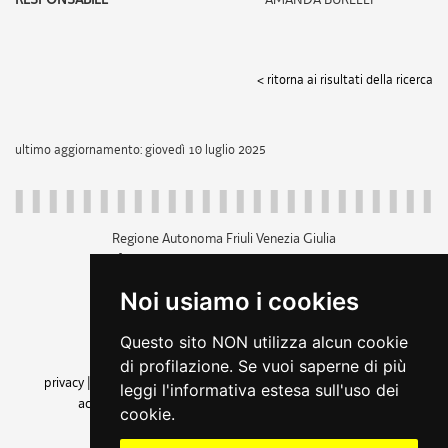
< ritorna ai risultati della ricerca
ultimo aggiornamento: giovedì 10 luglio 2025
Regione Autonoma Friuli Venezia Giulia
c.f. 80014930327; p.iva 00526040324
piazza Unità d'Italia 1 Trieste
Noi usiamo i cookies
+39 040 3771111
regione.friuliveneziagiulia@certregione.fvg.it
Questo sito NON utilizza alcun cookie
amministrazione trasparente
di profilazione. Se vuoi saperne di più
privacy
|
cookie
|
note legali
|
accessibilità
|
rss
|
dichiarazione di
leggi l'informativa estesa sull'uso dei
accessibilità
|
feedback
|
cambio preferenze cookie
cookie.
seguici su