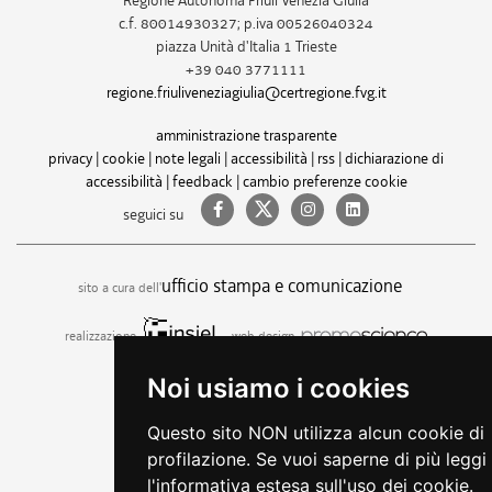
Regione Autonoma Friuli Venezia Giulia
c.f. 80014930327; p.iva 00526040324
piazza Unità d'Italia 1 Trieste
+39 040 3771111
regione.friuliveneziagiulia@certregione.fvg.it
amministrazione trasparente
privacy
|
cookie
|
note legali
|
accessibilità
|
rss
|
dichiarazione di
accessibilità
|
feedback
|
cambio preferenze cookie
seguici su
ufficio stampa e comunicazione
sito a cura dell'
realizzazione
web design
Noi usiamo i cookies
Questo sito NON utilizza alcun cookie di
profilazione. Se vuoi saperne di più leggi
l'informativa estesa sull'uso dei cookie.