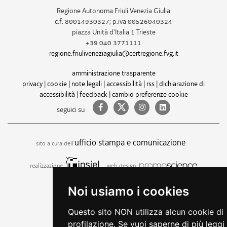
Regione Autonoma Friuli Venezia Giulia
c.f. 80014930327; p.iva 00526040324
piazza Unità d'Italia 1 Trieste
+39 040 3771111
regione.friuliveneziagiulia@certregione.fvg.it
amministrazione trasparente
privacy
|
cookie
|
note legali
|
accessibilità
|
rss
|
dichiarazione di
accessibilità
|
feedback
|
cambio preferenze cookie
seguici su
ufficio stampa e comunicazione
sito a cura dell'
realizzazione
web design
Noi usiamo i cookies
Questo sito NON utilizza alcun cookie di
profilazione. Se vuoi saperne di più leggi