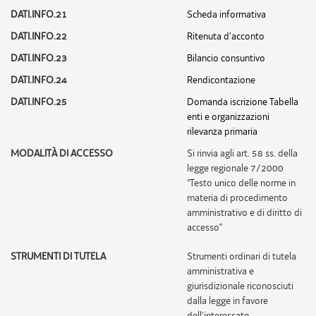
DATI.INFO.21
Scheda informativa
DATI.INFO.22
Ritenuta d'acconto
DATI.INFO.23
Bilancio consuntivo
DATI.INFO.24
Rendicontazione
DATI.INFO.25
Domanda iscrizione Tabella
enti e organizzazioni
rilevanza primaria
MODALITÀ DI ACCESSO
Si rinvia agli art. 58 ss. della
legge regionale 7/2000
“Testo unico delle norme in
materia di procedimento
amministrativo e di diritto di
accesso”
STRUMENTI DI TUTELA
Strumenti ordinari di tutela
amministrativa e
giurisdizionale riconosciuti
dalla legge in favore
dell'interessato.