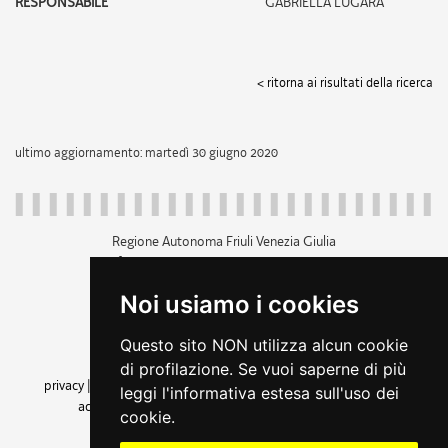
RESPONSABILE
GABRIELLA LUGARA'
< ritorna ai risultati della ricerca
ultimo aggiornamento: martedì 30 giugno 2020
Regione Autonoma Friuli Venezia Giulia
c.f. 80014930327; p.iva 00526040324
piazza Unità d'Italia 1 Trieste
Noi usiamo i cookies
+39 040 3771111
regione.friuliveneziagiulia@certregione.fvg.it
Questo sito NON utilizza alcun cookie
amministrazione trasparente
di profilazione. Se vuoi saperne di più
privacy
|
cookie
|
note legali
|
accessibilità
|
rss
|
dichiarazione di
leggi l'informativa estesa sull'uso dei
accessibilità
|
feedback
|
cambio preferenze cookie
cookie.
seguici su