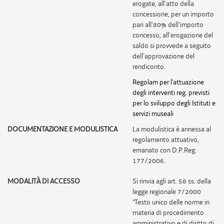
erogate, all'atto della
concessione, per un importo
pari all'80% dell'importo
concesso; all'erogazione del
saldo si provvede a seguito
dell'approvazione del
rendiconto.
Regolam per l’attuazione
degli interventi reg. previsti
per lo sviluppo degli Istituti e
servizi museali
DOCUMENTAZIONE E MODULISTICA
La modulistica è annessa al
regolamento attuativo,
emanato con D.P.Reg.
177/2006.
MODALITÀ DI ACCESSO
Si rinvia agli art. 58 ss. della
legge regionale 7/2000
“Testo unico delle norme in
materia di procedimento
amministrativo e di diritto di