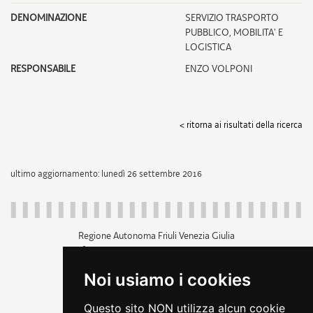
DENOMINAZIONE
SERVIZIO TRASPORTO
PUBBLICO, MOBILITA' E
LOGISTICA
RESPONSABILE
ENZO VOLPONI
< ritorna ai risultati della ricerca
ultimo aggiornamento: lunedì 26 settembre 2016
Regione Autonoma Friuli Venezia Giulia
c.f. 80014930327; p.iva 00526040324
piazza Unità d'Italia 1 Trieste
Noi usiamo i cookies
+39 040 3771111
regione.friuliveneziagiulia@certregione.fvg.it
Questo sito NON utilizza alcun cookie