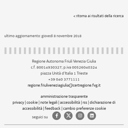
< ritorna ai risultati della ricerca
ultimo aggiornamento: giovedì 8 novembre 2018
Regione Autonoma Friuli Venezia Giulia
c.f. 80014930327; p.iva 00526040324
piazza Unità d'Italia 1 Trieste
+39 040 3771111
regione.friuliveneziagiulia@certregione.fvg.it
amministrazione trasparente
privacy
|
cookie
|
note legali
|
accessibilità
|
rss
|
dichiarazione di
accessibilità
|
feedback
|
cambio preferenze cookie
seguici su